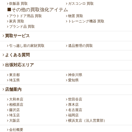
炊飯器 買取
ガスコンロ 買取
■その他の買取強化アイテム
アウトドア用品 買取
物置 買取
家具 買取
トレーニング機器 買取
ブランド品 買取
買取サービス
引っ越し前の家財買取
遺品整理の買取
よくある質問
出張対応エリア
東京都
神奈川県
埼玉県
愛知県
店舗案内
大和本店
世田谷店
相模原店
厚木店
藤沢店
名古屋店
埼玉店
福岡店
大阪店
横浜支店（法人営業部）
会社概要