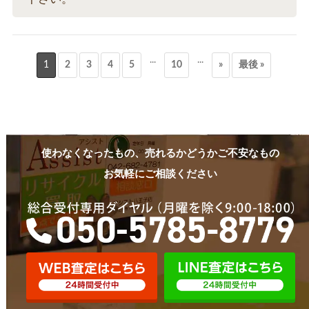
...
...
1
2
3
4
5
10
»
最後 »
使わなくなったもの、売れるかどうかご不安なもの
お気軽にご相談ください