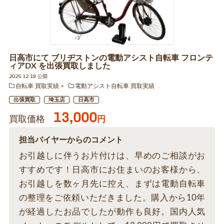
日高市にて ブリヂストンの電動アシスト自転車 フロンテ
ィアDX を出張買取しました
2025.12.19 公開
自転車 買取実績
電動アシスト自転車 買取実績
出張買取
埼玉店
日高市
13,000
買取価格
円
担当バイヤーからのコメント
お引越しに伴うお片付けは、早めのご相談がお
すすめです！日高市にお住まいのお客様から、
お引越しを数ヶ月先に控え、まずは電動自転車
の整理をご依頼いただきました。購入から10年
が経過したお品でしたが動作も良好。国内人気