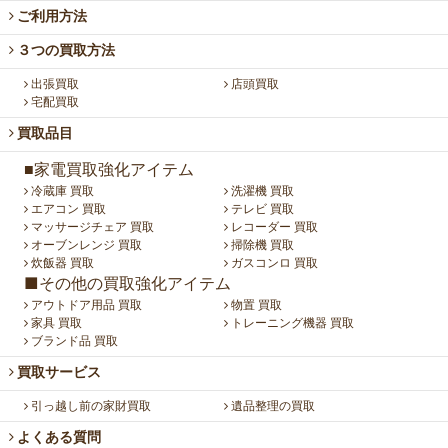
ご利用方法
３つの買取方法
出張買取
店頭買取
宅配買取
買取品目
■家電買取強化アイテム
冷蔵庫 買取
洗濯機 買取
エアコン 買取
テレビ 買取
マッサージチェア 買取
レコーダー 買取
オーブンレンジ 買取
掃除機 買取
炊飯器 買取
ガスコンロ 買取
■その他の買取強化アイテム
アウトドア用品 買取
物置 買取
家具 買取
トレーニング機器 買取
ブランド品 買取
買取サービス
引っ越し前の家財買取
遺品整理の買取
よくある質問