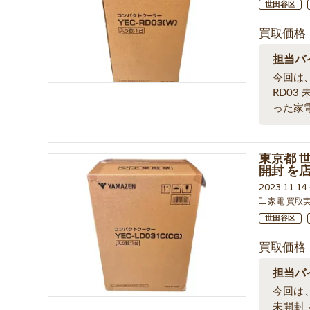
世田谷区
買取価格
担当バ
今回は、
RD03
った家
東京都 世
開封 を
2023.11.1
家電 買取
世田谷区
買取価格
担当バ
今回は、
未開封