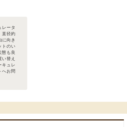
ュレータ
。直径約
由に向き
ットのい
状態も良
買い替え
ーキュレ
トへお問