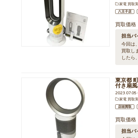
家電 買取
八王子店
買取価格
担当バ
今回は、
買取し
したら
東京都 町田
付き扇風
2023.07.0
家電 買取
店頭買取
買取価格
担当バ