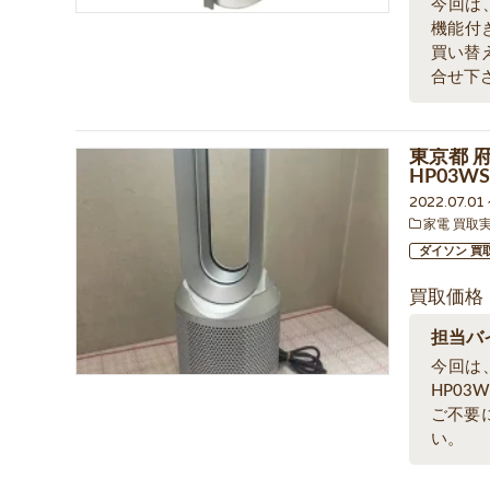
今回は、東
機能付き
買い替
合せ下
東京都 府
HP03W
2022.07.0
家電 買取
ダイソン 買
買取価格
担当バ
今回は、
HP03
ご不要
い。