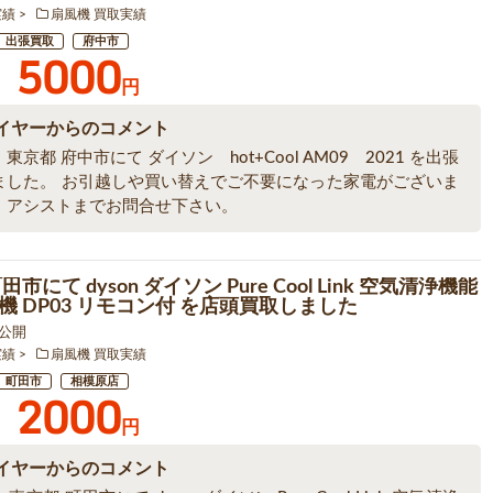
実績
扇風機 買取実績
出張買取
府中市
5000
円
イヤーからのコメント
東京都 府中市にて ダイソン hot+Cool AM09 2021 を出張
ました。 お引越しや買い替えでご不要になった家電がございま
、アシストまでお問合せ下さい。
市にて dyson ダイソン Pure Cool Link 空気清浄機能
機 DP03 リモコン付 を店頭買取しました
5 公開
実績
扇風機 買取実績
町田市
相模原店
2000
円
イヤーからのコメント