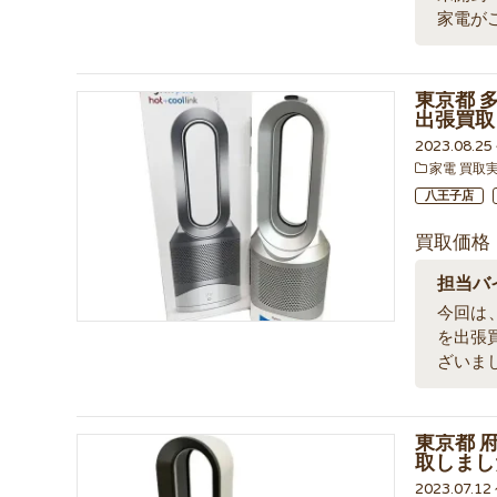
家電が
東京都 多摩
出張買取
2023.08.2
家電 買取
八王子店
買取価格
担当バ
今回は、東
を出張
ざいま
東京都 府
取しまし
2023.07.12