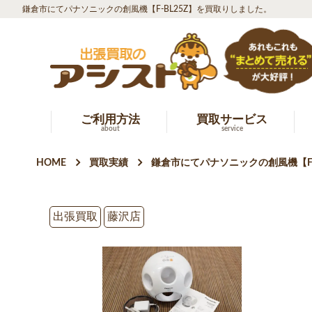
鎌倉市にてパナソニックの創風機【F-BL25Z】を買取りしました。
ご利用方法
買取サービス
about
service
HOME
買取実績
鎌倉市にてパナソニックの創風機【F-
出張買取
藤沢店