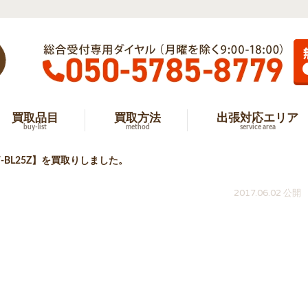
買取品目
買取方法
出張対応エリア
buy-list
method
service area
BL25Z】を買取りしました。
2017.06.02 公開