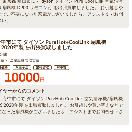
京都 町田市にて dyson ダイソン Pure Cool Link 空気清浄
扇風機 DP03 リモコン付 を出張買取しました。 お引越しや
えでご不要になった家電がございましたら、アシストまでお問
さい。
中市にて ダイソン PureHot+CoolLink 扇風機
S 2020年製 を出張買取しました
1 公開
実績
扇風機 買取実績
取価格
八王子店
出張買取
府中市
10000
円
イヤーからのコメント
府中市にて ダイソン PureHot+CoolLink 空気清浄機/扇風機
WS 2020年製 を出張買取しました。 お引越しや買い替えなどで
になった扇風機がございましたら、アシストまでお問合せ下さ