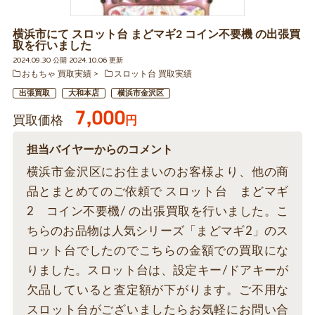
横浜市にて スロット台 まどマギ2 コイン不要機 の出張買
取を行いました
2024.09.30 公開 2024.10.06 更新
おもちゃ 買取実績
スロット台 買取実績
出張買取
大和本店
横浜市金沢区
7,000
買取価格
円
担当バイヤーからのコメント
横浜市金沢区にお住まいのお客様より、他の商
品とまとめてのご依頼で スロット台 まどマギ
2 コイン不要機/ の出張買取を行いました。こ
ちらのお品物は人気シリーズ「まどマギ2」のス
ロット台でしたのでこちらの金額での買取にな
りました。スロット台は、設定キー/ドアキーが
欠品していると査定額が下がります。ご不用な
スロット台がございましたらお気軽にお問い合