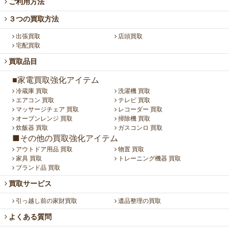
ご利用方法
３つの買取方法
出張買取
店頭買取
宅配買取
買取品目
■家電買取強化アイテム
冷蔵庫 買取
洗濯機 買取
エアコン 買取
テレビ 買取
マッサージチェア 買取
レコーダー 買取
オーブンレンジ 買取
掃除機 買取
炊飯器 買取
ガスコンロ 買取
■その他の買取強化アイテム
アウトドア用品 買取
物置 買取
家具 買取
トレーニング機器 買取
ブランド品 買取
買取サービス
引っ越し前の家財買取
遺品整理の買取
よくある質問