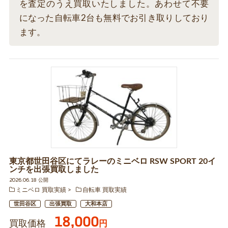
を査定のうえ買取いたしました。あわせて不要
になった自転車2台も無料でお引き取りしており
ます。
東京都世田谷区にてラレーのミニベロ RSW SPORT 20イ
ンチを出張買取しました
2026.06.18 公開
ミニベロ 買取実績
自転車 買取実績
世田谷区
出張買取
大和本店
18,000
買取価格
円