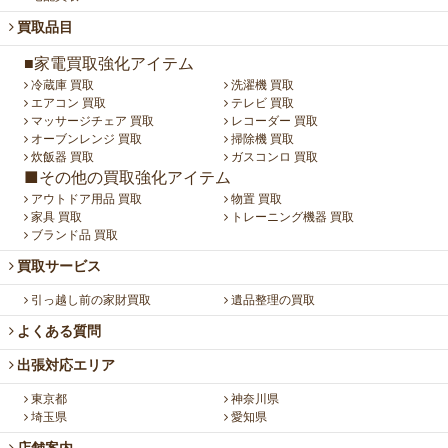
買取品目
■家電買取強化アイテム
冷蔵庫 買取
洗濯機 買取
エアコン 買取
テレビ 買取
マッサージチェア 買取
レコーダー 買取
オーブンレンジ 買取
掃除機 買取
炊飯器 買取
ガスコンロ 買取
■その他の買取強化アイテム
アウトドア用品 買取
物置 買取
家具 買取
トレーニング機器 買取
ブランド品 買取
買取サービス
引っ越し前の家財買取
遺品整理の買取
よくある質問
出張対応エリア
東京都
神奈川県
埼玉県
愛知県