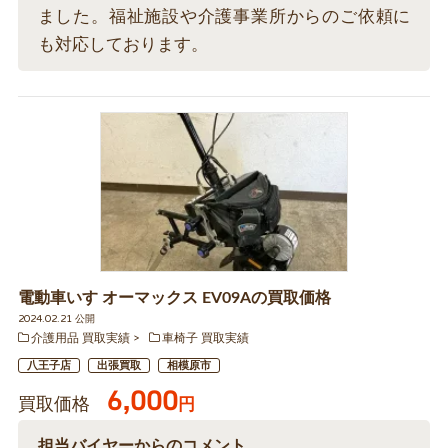
ました。福祉施設や介護事業所からのご依頼に
も対応しております。
電動車いす オーマックス EV09Aの買取価格
2024.02.21 公開
介護用品 買取実績
車椅子 買取実績
八王子店
出張買取
相模原市
6,000
買取価格
円
担当バイヤーからのコメント