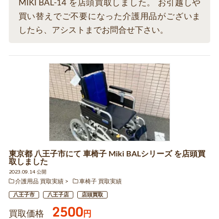
MIKI BAL-14 を店頭買取しました。 お引越しや
買い替えでご不要になった介護用品がございま
したら、アシストまでお問合せ下さい。
東京都 八王子市にて 車椅子 Miki BALシリーズ を店頭買
取しました
2023.09.14 公開
介護用品 買取実績
車椅子 買取実績
八王子市
八王子店
店頭買取
2500
買取価格
円