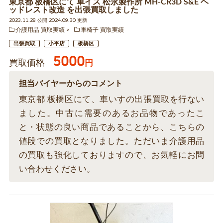
東京都 板橋区にて 車イス 松永製作所 MH-CR3D S&E ヘ
ッドレスト改造 を出張買取しました
2023.11.28 公開 2024.09.30 更新
介護用品 買取実績
車椅子 買取実績
出張買取
小平店
板橋区
5000
買取価格
円
担当バイヤーからのコメント
東京都 板橋区にて、車いすの出張買取を行ない
ました。中古に需要のあるお品物であったこ
と・状態の良い商品であることから、こちらの
値段での買取となりました。ただいま介護用品
の買取も強化しておりますので、お気軽にお問
い合わせください。