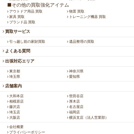
■その他の買取強化アイテム
アウトドア用品 買取
物置 買取
家具 買取
トレーニング機器 買取
ブランド品 買取
買取サービス
引っ越し前の家財買取
遺品整理の買取
よくある質問
出張対応エリア
東京都
神奈川県
埼玉県
愛知県
店舗案内
大和本店
世田谷店
相模原店
厚木店
藤沢店
名古屋店
埼玉店
福岡店
大阪店
横浜支店（法人営業部）
会社概要
プライバシーポリシー