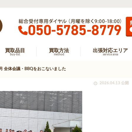
買取品目
買取方法
出張対応エリア
buy-list
method
service area
年4月 全体会議・BBQをおこないました
2026.04.13 公開