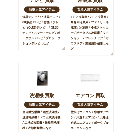
テレビ 買取
冷蔵庫 買取
買取人気アイテム
買取人気アイテム
液晶テレビ / 4K液晶テレビ /
1ドア冷蔵庫 / 2ドア冷蔵庫 /
8K液晶テレビ / 有機ELテレ
単身用冷蔵庫 / ファミリー冷
ビ（OLEDテレビ） / QLED
蔵庫 / 冷凍庫 / 冷凍ストッカ
テレビ / スマートテレビ / ポ
ー / ポータブル冷蔵庫 / ワイ
ータブルテレビ / プロジェク
ンセラー / フレンチドア / ガ
ションテレビ …など
ラスドア / 業務用冷蔵庫 …な
ど
洗濯機 買取
エアコン 買取
買取人気アイテム
買取人気アイテム
全自動洗濯機 / 縦型洗濯機 /
壁掛けエアコン / 窓用エアコ
洗濯乾燥機 / ドラム式洗濯機
ン / 床置きエアコン / 天井埋
/ 二槽式洗濯機 / 業務用洗濯
め込みエアコン / ポータブル
機 / 衣類乾燥機 …など
エアコン …など