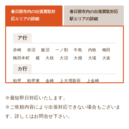
春日部市内の出張買取対
春日部市内の出張買取対応
応エリアの詳細
駅エリアの詳細
ア行
赤崎
赤沼
飯沼
一ノ割
牛島
内牧
梅田
梅田本町
榎
大枝
大沼
大畑
大場
大衾
カ行
粕壁
粕壁東
金崎
上大増新田
上金崎
上吉妻
上蛭田
上柳
神間
木崎
椚
倉常
小平
※最短即日対応いたします。
※ご依頼内容により出張対応できない場合もございま
サ行
す。詳しくはお問合せ下さい。
栄町
下大増新田
下吉妻
下蛭田
下柳
新川
新宿新田
水角
薄谷
千間