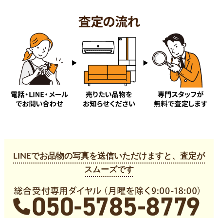
タ行
武里中野
立野
中央
銚子口
塚崎
豊野町
ナ行
永沼
新方袋
西親野井
西金野井
西八木崎
西宝珠花
西金野井
ハ行
八丁目
花積
浜川戸
東中野
樋堀
樋籠
備後東
備後西
藤塚
不動院野
本田町
LINEでお品物の写真を送信いただけますと、査定が
マ行
スムーズです
増戸
増富
道口蛭田
南
南栄町
南中曽根
緑町
南埼玉郡宮代町字須賀
南埼玉郡宮代町字国納
米崎