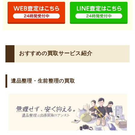
ヤ行
谷原
谷原新田
豊町
芦橋
ラ行
六軒町
おすすめの買取サービス紹介
遺品整理・生前整理の買取