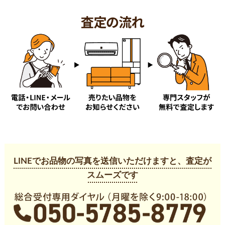
ナ行
長瀬
ハ行
権現堂
前久保
前久保南
マ行
南台
箕和田
目白台
毛呂本郷
ヤ行
若山
LINEでお品物の写真を送信いただけますと、査定が
スムーズです