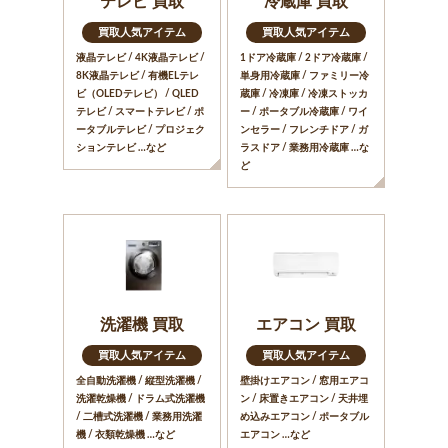
テレビ 買取
冷蔵庫 買取
買取人気アイテム
買取人気アイテム
液晶テレビ / 4K液晶テレビ /
1ドア冷蔵庫 / 2ドア冷蔵庫 /
8K液晶テレビ / 有機ELテレ
単身用冷蔵庫 / ファミリー冷
ビ（OLEDテレビ） / QLED
蔵庫 / 冷凍庫 / 冷凍ストッカ
テレビ / スマートテレビ / ポ
ー / ポータブル冷蔵庫 / ワイ
ータブルテレビ / プロジェク
ンセラー / フレンチドア / ガ
ションテレビ …など
ラスドア / 業務用冷蔵庫 …な
ど
洗濯機 買取
エアコン 買取
買取人気アイテム
買取人気アイテム
全自動洗濯機 / 縦型洗濯機 /
壁掛けエアコン / 窓用エアコ
洗濯乾燥機 / ドラム式洗濯機
ン / 床置きエアコン / 天井埋
/ 二槽式洗濯機 / 業務用洗濯
め込みエアコン / ポータブル
機 / 衣類乾燥機 …など
エアコン …など