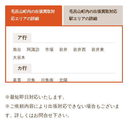
毛呂山町内の出張買取対
毛呂山町内の出張買取対応
応エリアの詳細
駅エリアの詳細
ア行
旭台
阿諏訪
市場
岩井
岩井西
岩井東
大谷木
カ行
葛貫
川角
川角南
北陽
サ行
※最短即日対応いたします。
西戸
宿谷
※ご依頼内容により出張対応できない場合もございま
タ行
す。詳しくはお問合せ下さい。
滝ノ入
中央