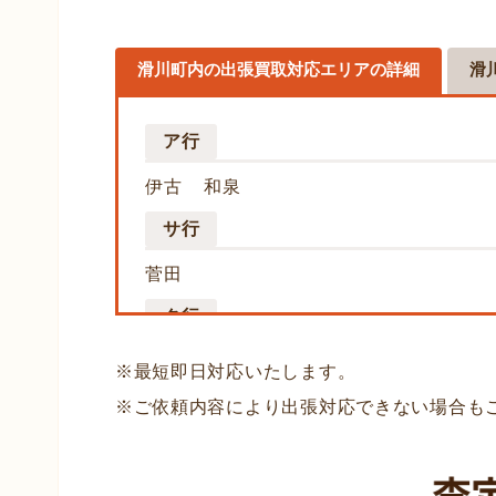
滑川町内の出張買取対応エリアの詳細
滑
ア行
伊古
和泉
サ行
菅田
タ行
月の輪
月輪
土塩
※最短即日対応いたします。
ナ行
※ご依頼内容により出張対応できない場合も
中尾
ハ行