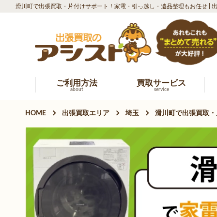
滑川町で出張買取・片付けサポート！家電・引っ越し・遺品整理もお任せ | 
ご利用方法
買取サービス
about
service
HOME
出張買取エリア
埼玉
滑川町で出張買取・