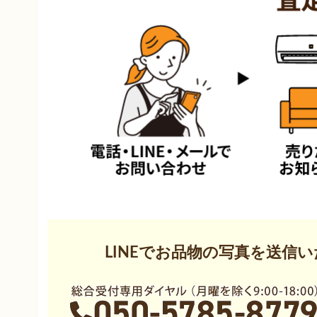
羽尾
福田
マ行
水房
みなみ野
都
ヤ行
山田
LINEでお品物の写真を送信