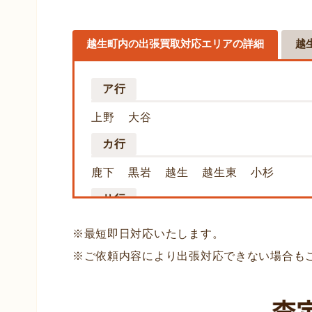
越生町内の出張買取対応エリアの詳細
越
ア行
上野
大谷
カ行
鹿下
黒岩
越生
越生東
小杉
サ行
西和田
※最短即日対応いたします。
タ行
※ご依頼内容により出張対応できない場合も
龍ケ谷
堂山
ナ行