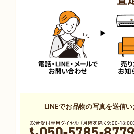
成瀬
西和田
ハ行
古池
マ行
麦原
LINEでお品物の写真を送信