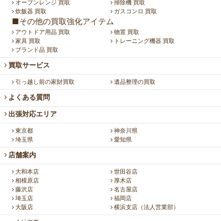
オーブンレンジ 買取
掃除機 買取
炊飯器 買取
ガスコンロ 買取
■その他の買取強化アイテム
アウトドア用品 買取
物置 買取
家具 買取
トレーニング機器 買取
ブランド品 買取
買取サービス
引っ越し前の家財買取
遺品整理の買取
よくある質問
出張対応エリア
東京都
神奈川県
埼玉県
愛知県
店舗案内
大和本店
世田谷店
相模原店
厚木店
藤沢店
名古屋店
埼玉店
福岡店
大阪店
横浜支店（法人営業部）