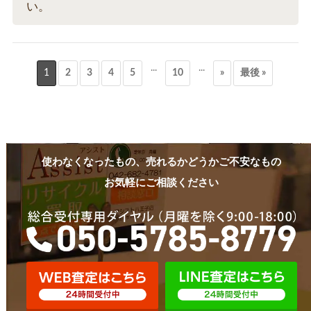
い。
...
...
1
2
3
4
5
10
»
最後 »
使わなくなったもの、売れるかどうかご不安なもの
お気軽にご相談ください