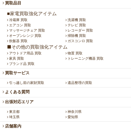
買取品目
■家電買取強化アイテム
冷蔵庫 買取
洗濯機 買取
エアコン 買取
テレビ 買取
マッサージチェア 買取
レコーダー 買取
オーブンレンジ 買取
掃除機 買取
炊飯器 買取
ガスコンロ 買取
■その他の買取強化アイテム
アウトドア用品 買取
物置 買取
家具 買取
トレーニング機器 買取
ブランド品 買取
買取サービス
引っ越し前の家財買取
遺品整理の買取
よくある質問
出張対応エリア
東京都
神奈川県
埼玉県
愛知県
店舗案内