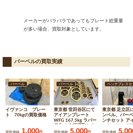
メーカーがバラバラであってもプレート総重量
が多い場合、買取対象としています。
バーベルの買取実績
バーベル
バーベル
ベンチプレスセ
イヴァンコ プレー
東京都 世田谷区にて
東京都 足立区に
ト 70kgの買取価格
アイアンプレート
ンベル、バー
WFG 167.5kg ラバー
ンチセット ア
劣化 を出張買取しま
ック、ファイ
1,000
5,000
5,00
した
ロード ラバー
買取価格
円
買取価格
円
買取価格