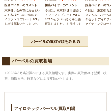
ト55kg、シャ
担当バイヤーのコメント
担当バイヤーのコメント
担当バイヤーのコ
イージーバー 
東京都小金井市にお住まい
今回は、東京都 世田谷区に
今回は、東京都 足
買取しました
のお客様からのご依頼で、
て アイアンプレート WFG
ダンベル、バーベ
イヴァンコ プレート 70kg
167.5kg ラバー劣化 を出張
チセット アイロテ
を出張買取いたしました。
買取しました。 お引越しや
ァイティングロード
中古品ですので、傷や汚れ
買い替えでご不要になった
プレート55kg、
などが見られましたが精一
トレーニング器具がござい
イージーバー を出
杯の金額で買取させていた
ましたら、アシストまでお
ました。 お引越し
バーベルの買取実績をみる
だきました。ご不用なプレ
問合せ下さい。
えでご不要になっ
ートなどの筋トレ・トレー
ニング器具がござ
ニング機器が有りましたら
ら、アシストまで
お気軽にご相談ください。
下さい。
バーベルの買取相場
※2026年8月当社調べによる買取相場です。実際の買取価格は型番、状
態、買取方法、時期などにより変動いたします。
アイロテック バーベル 買取相場