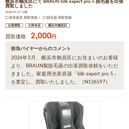
横浜市鶴見区にて BRAUN Silk expert pro 5 脱毛器を出張
買取しました
2026.07.27 公開
美容器具 買取実績
脱毛器 買取実績
出張買取
大和本店
横浜市鶴見区
2,000
買取価格
円
担当バイヤーからのコメント
2026年3月、横浜市鶴見区にお住まいのお客様
より、BRAUN製脱毛器の出張買取依頼をいただ
きました。家庭用光美容器「Silk expert pro 5」
を査定し、買取いたしました。（N136597）