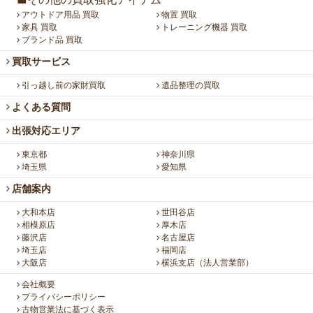
■その他の買取強化アイテム
アウトドア用品 買取
物置 買取
家具 買取
トレーニング機器 買取
ブランド品 買取
買取サービス
引っ越し前の家財買取
遺品整理の買取
よくある質問
出張対応エリア
東京都
神奈川県
埼玉県
愛知県
店舗案内
大和本店
世田谷店
相模原店
厚木店
藤沢店
名古屋店
埼玉店
福岡店
大阪店
横浜支店（法人営業部）
会社概要
プライバシーポリシー
古物営業法に基づく表示