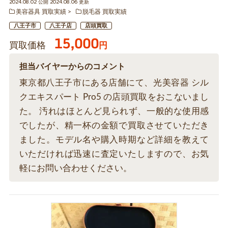
2024.08.02 公開 2024.08.06 更新
美容器具 買取実績
脱毛器 買取実績
八王子市
八王子店
店頭買取
15,000
買取価格
円
担当バイヤーからのコメント
東京都八王子市にある店舗にて、光美容器 シル
クエキスパート Pro5 の店頭買取をおこないまし
た。 汚れはほとんど見られず、一般的な使用感
でしたが、精一杯の金額で買取させていただき
ました。モデル名や購入時期など詳細を教えて
いただければ迅速に査定いたしますので、お気
軽にお問い合わせください。