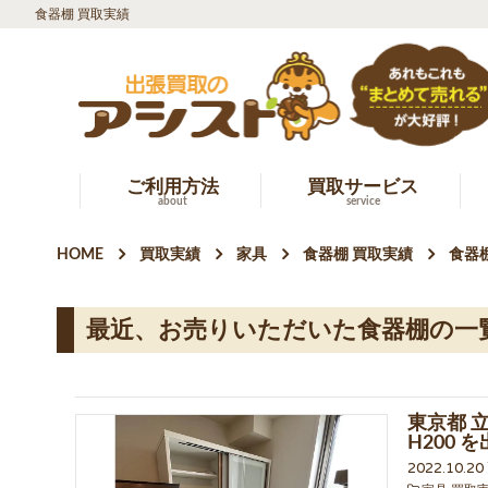
食器棚 買取実績
ご利用方法
買取サービス
about
service
HOME
買取実績
家具
食器棚 買取実績
食器棚
最近、お売りいただいた食器棚の一
東京都 立
H200
2022.10.2