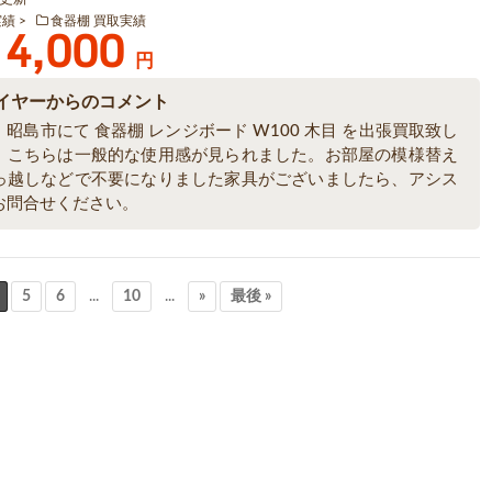
実績
食器棚 買取実績
4,000
円
イヤーからのコメント
昭島市にて 食器棚 レンジボード W100 木目 を出張買取致し
。こちらは一般的な使用感が見られました。お部屋の模様替え
っ越しなどで不要になりました家具がございましたら、アシス
お問合せください。
5
6
...
10
...
»
最後 »