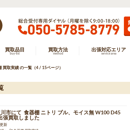
買取品目
買取方法
出張対応エリア
buy-list
method
service area
 買取実績 の一覧（4 / 15ページ）
覧
川市にて 食器棚 ニトリ ブル、モイス無 W100 D45
 を出張買取しました
0 更新