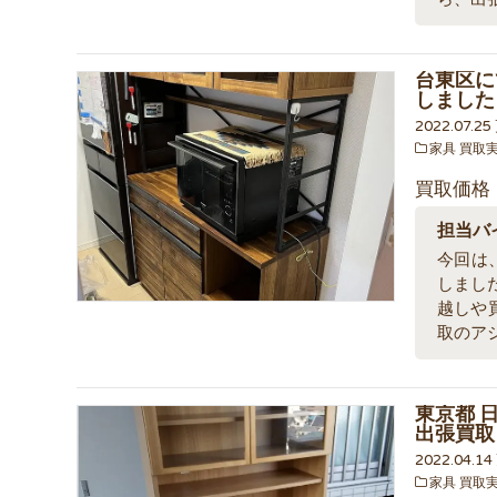
台東区にて
しました
2022.07.2
家具 買取
買取価格
担当バ
今回は、
しまし
越しや
取のア
東京都 日
出張買取
2022.04.1
家具 買取