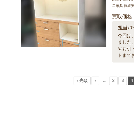
家具 買取
買取価格
担当バ
今回は、
ました
やお引
トまで
« 先頭
«
...
2
3
4