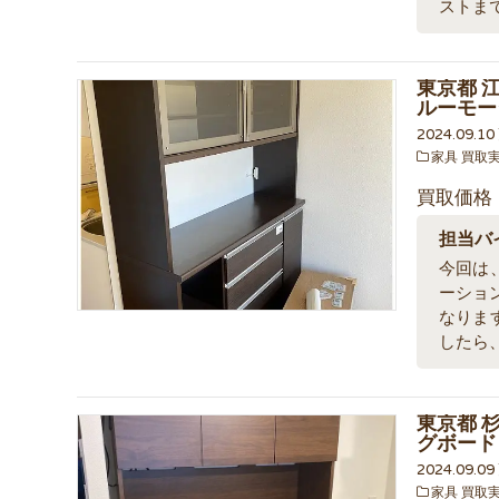
ストま
東京都 江
ルーモー
2024.09.1
家具 買取
買取価格
担当バ
今回は、
ーショ
なりま
したら
東京都 
グボード
2024.09.0
家具 買取