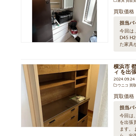
家具 買取
買取価格
担当バ
今回は
D45 
た家具
横浜市 都
ィ を出
2024.09.2
ウニコ 買
買取価格
担当バ
今回は、
を出張
ます。
ら、出