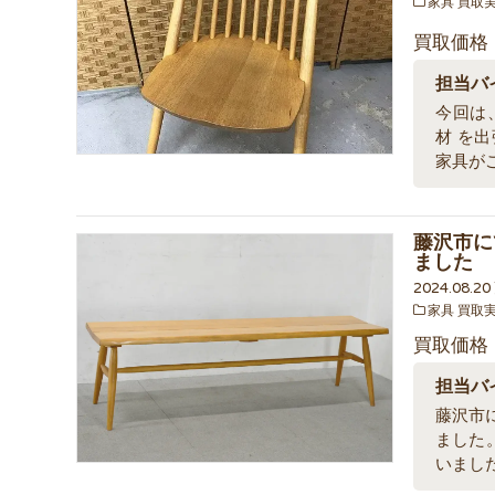
家具 買取
買取価格
担当バ
今回は、
材 を
家具が
藤沢市に
ました
2024.08.2
家具 買取
買取価格
担当バ
藤沢市に
ました
いまし