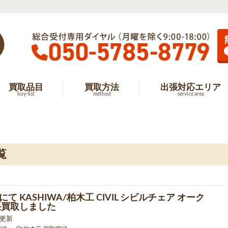
買取品目
買取方法
出張対応エリア
buy-list
method
service area
覧
て KASHIWA/柏木工 CIVIL シビルチェア オーク
張買取しました
5 更新