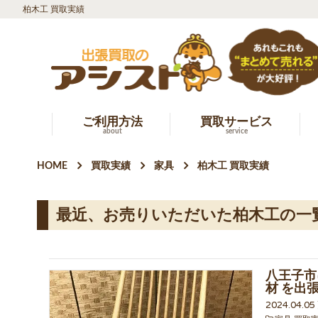
柏木工 買取実績
ご利用方法
買取サービス
about
service
HOME
買取実績
家具
柏木工 買取実績
最近、お売りいただいた柏木工の一
八王子市に
材 を出
2024.04.0