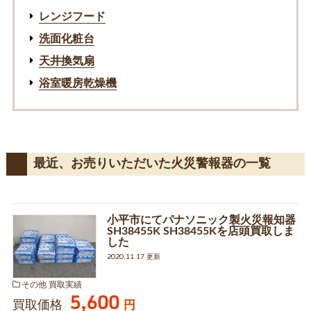
レンジフード
洗面化粧台
天井換気扇
浴室暖房乾燥機
最近、お売りいただいた火災警報器の一覧
小平市にてパナソニック製火災報知器
SH38455K SH38455Kを店頭買取しま
した
2020.11.17 更新
その他 買取実績
5,600
買取価格
円