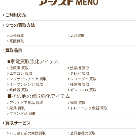
ご利用方法
３つの買取方法
出張買取
店頭買取
宅配買取
買取品目
■家電買取強化アイテム
冷蔵庫 買取
洗濯機 買取
エアコン 買取
テレビ 買取
マッサージチェア 買取
レコーダー 買取
オーブンレンジ 買取
掃除機 買取
炊飯器 買取
ガスコンロ 買取
■その他の買取強化アイテム
アウトドア用品 買取
物置 買取
家具 買取
トレーニング機器 買取
ブランド品 買取
買取サービス
引っ越し前の家財買取
遺品整理の買取