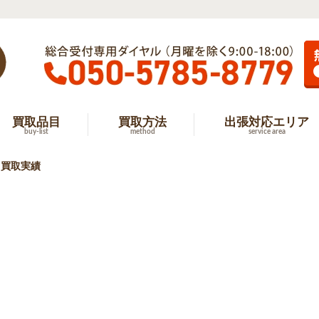
買取品目
買取方法
出張対応エリア
buy-list
method
service area
 買取実績