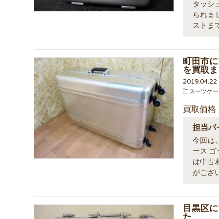
タッシ
られま
ストま
町田市に
を買取ま
2019.04.2
スーツケー
買取価格
担当バ
今回は
ース 
は中古
がござ
目黒区に
た