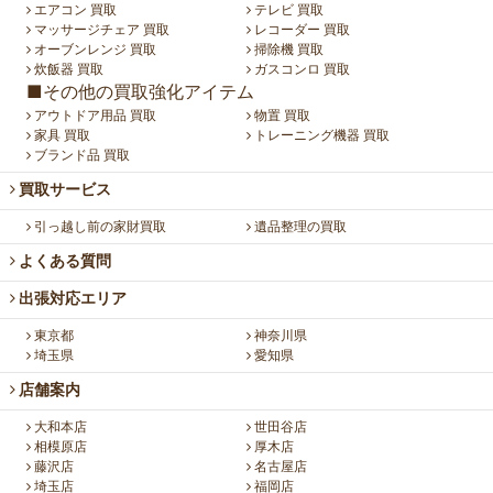
エアコン 買取
テレビ 買取
マッサージチェア 買取
レコーダー 買取
オーブンレンジ 買取
掃除機 買取
炊飯器 買取
ガスコンロ 買取
■その他の買取強化アイテム
アウトドア用品 買取
物置 買取
家具 買取
トレーニング機器 買取
ブランド品 買取
買取サービス
引っ越し前の家財買取
遺品整理の買取
よくある質問
出張対応エリア
東京都
神奈川県
埼玉県
愛知県
店舗案内
大和本店
世田谷店
相模原店
厚木店
藤沢店
名古屋店
埼玉店
福岡店