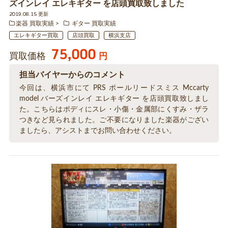
ズインレイ エレキギター を店頭買取致しました
2019.08.15 更新
楽器 買取実績
ギター 買取実績
エレキギター買取
店頭買取
横浜支店
75,000
買取価格
円
担当バイヤーからのコメント
今回は、横浜市にて PRS ポールリードスミス Mccarty
model バーズインレイ エレキギター を店頭買取致しまし
た。こちらはボディにスレ・小傷・金属部にくすみ・ザラ
つきなど見られました。ご不要になりました楽器がござい
ましたら、アシストまでお問い合わせください。