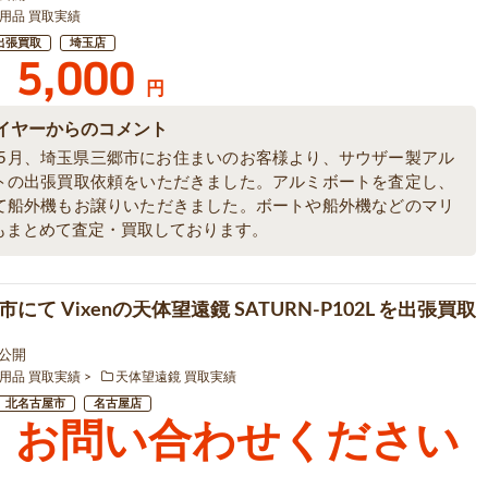
用品 買取実績
出張買取
埼玉店
5,000
円
イヤーからのコメント
6年5月、埼玉県三郷市にお住まいのお客様より、サウザー製アル
トの出張買取依頼をいただきました。アルミボートを査定し、
て船外機もお譲りいただきました。ボートや船外機などのマリ
もまとめて査定・買取しております。
にて Vixenの天体望遠鏡 SATURN-P102L を出張買取
0 公開
用品 買取実績
天体望遠鏡 買取実績
北名古屋市
名古屋店
お問い合わせください