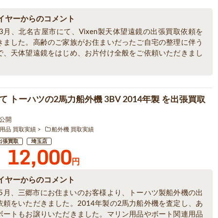
イヤーからのコメント
年3月、北名古屋市にて、Vixen製天体望遠鏡の出張買取依頼を
きました。高齢のご家族がお住まいだったご自宅の整理に伴う
で、天体望遠鏡をはじめ、お片付け全般をご依頼いただきまし
 トーハツの2馬力船外機 3BV 2014年製 を出張買取
7 公開
用品 買取実績
船外機 買取実績
出張買取
埼玉店
12,000
円
イヤーからのコメント
6年5月、三郷市にお住まいのお客様より、トーハツ製船外機の出
依頼をいただきました。2014年製の2馬力船外機を査定し、あ
ボートもお譲りいただきました。マリン用品やボート関連用品