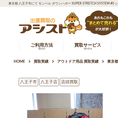
東京都 八王子市にて モンベル ダウンハガー SUPER STRETCH SYSTEM #
ご利用方法
買取サービス
about
service
HOME
買取実績
アウトドア用品 買取実績
東京都
八王子市
八王子店
店頭買取