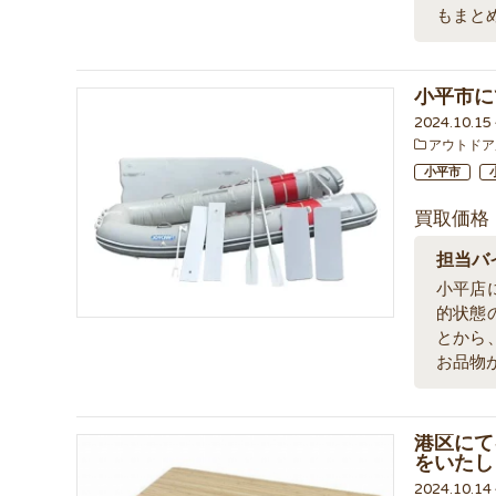
もまと
小平市に
2024.10.1
アウトドア
小平市
買取価格
担当バ
小平店に
的状態
とから
お品物
港区にて
をいたし
2024.10.1