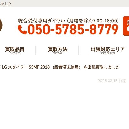
取しました
買取品目
買取方法
出張対応エリア
buy-list
method
service area
 LG スタイラー S3MF 2018 （設置済未使用） を出張買取しました
2023.02.15 公開