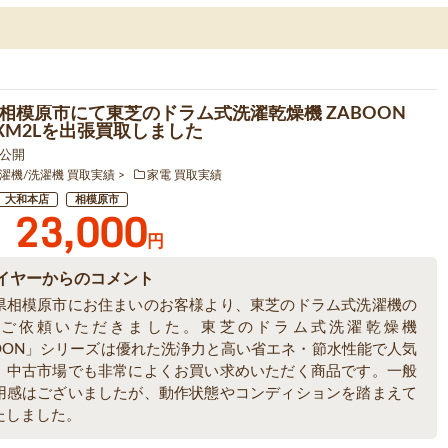
相模原市にて東芝のドラム式洗濯乾燥機 ZABOON
7XM2Lを出張買取しました
6 公開
濯機/洗濯機 買取実績
家電 買取実績
大和本店
相模原市
23,000
円
イヤーからのコメント
県相模原市にお住まいのお客様より、東芝のドラム式洗濯機の
をご依頼いただきました。東芝のドラム式洗濯乾燥機
BOON」シリーズは優れた洗浄力と高い省エネ・節水性能で人気
、中古市場でも非常によくお買い求めいただく商品です。一般
用感はございましたが、動作状態やコンディションを踏まえて
たしました。