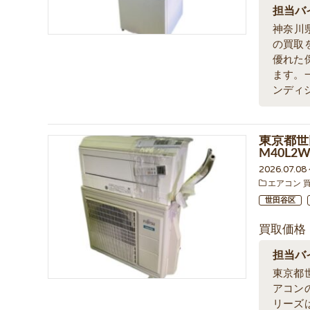
担当バ
神奈川
の買取
優れた
ます。
ンディ
東京都世
M40L
2026.07.0
エアコン 
世田谷区
買取価格
担当バ
東京都
アコン
リーズ