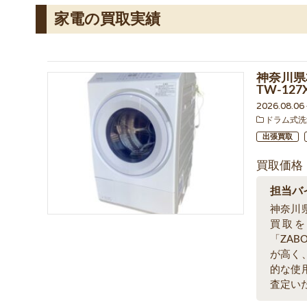
家電の買取実績
神奈川県
TW-12
2026.08.0
ドラム式洗
出張買取
買取価格
担当バ
神奈川
買取
「ZA
が高く
的な使
査定い