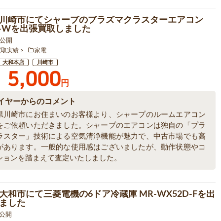
川崎市にてシャープのプラズマクラスターエアコン
8P-Wを出張買取しました
6 公開
買取実績
家電
大和本店
川崎市
5,000
円
イヤーからのコメント
県川崎市にお住まいのお客様より、シャープのルームエアコン
をご依頼いただきました。シャープのエアコンは独自の「プラ
ラスター」技術による空気清浄機能が魅力で、中古市場でも高
があります。一般的な使用感はございましたが、動作状態やコ
ションを踏まえて査定いたしました。
大和市にて三菱電機の6ドア冷蔵庫 MR-WX52D-Fを出
ました
5 公開