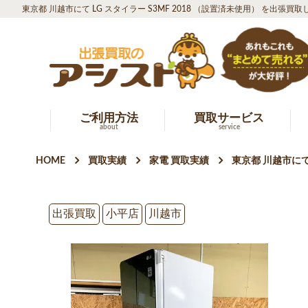
東京都 川越市にて LG スタイラー S3MF 2018 （設置済未使用） を出張買
ご利用方法
買取サービス
about
service
HOME
買取実績
家電 買取実績
東京都 川越市にて
出張買取
小平店
川越市