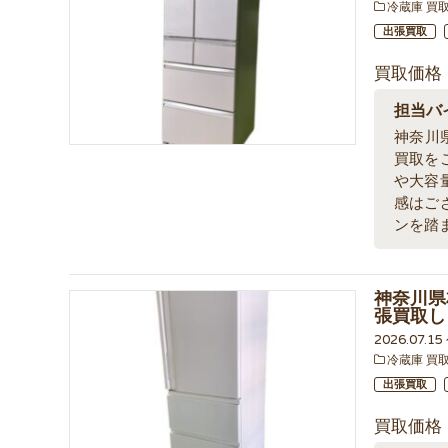
冷蔵庫 買
出張買取
買取価格
担当バ
神奈川
買取を
や大容
感はご
ンを踏
神奈川県
張買取し
2026.07.1
冷蔵庫 買
出張買取
買取価格