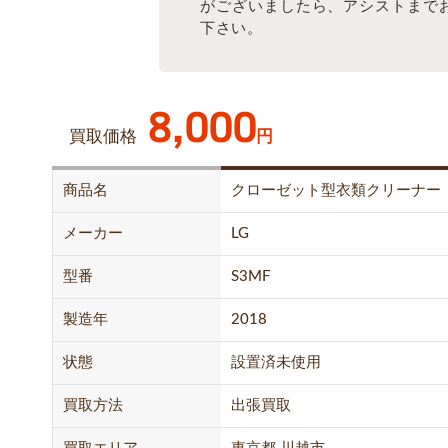
がございましたら、アシストまで
下さい。
8,000
買取価格
円
商品名
クローゼット型衣類クリーナー
メーカー
LG
型番
S3MF
製造年
2018
状態
設置済未使用
買取方法
出張買取