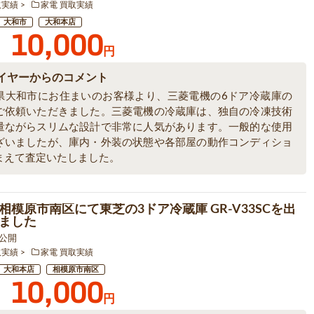
取実績
家電 買取実績
大和市
大和本店
10,000
円
イヤーからのコメント
県大和市にお住まいのお客様より、三菱電機の6ドア冷蔵庫の
ご依頼いただきました。三菱電機の冷蔵庫は、独自の冷凍技術
量ながらスリムな設計で非常に人気があります。一般的な使用
ざいましたが、庫内・外装の状態や各部屋の動作コンディショ
まえて査定いたしました。
相模原市南区にて東芝の3ドア冷蔵庫 GR-V33SCを出
ました
5 公開
取実績
家電 買取実績
大和本店
相模原市南区
10,000
円