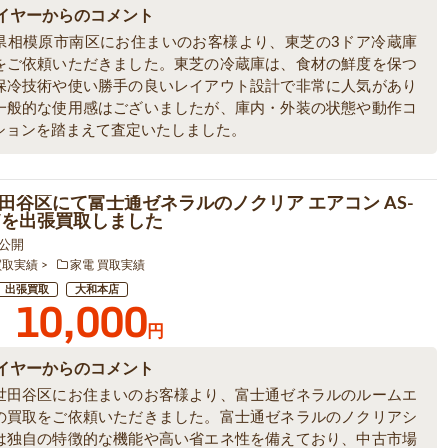
イヤーからのコメント
県相模原市南区にお住まいのお客様より、東芝の3ドア冷蔵庫
をご依頼いただきました。東芝の冷蔵庫は、食材の鮮度を保つ
保冷技術や使い勝手の良いレイアウト設計で非常に人気があり
一般的な使用感はございましたが、庫内・外装の状態や動作コ
ションを踏まえて査定いたしました。
田谷区にて富士通ゼネラルのノクリア エアコン AS-
2Wを出張買取しました
8 公開
買取実績
家電 買取実績
出張買取
大和本店
10,000
円
イヤーからのコメント
世田谷区にお住まいのお客様より、富士通ゼネラルのルームエ
の買取をご依頼いただきました。富士通ゼネラルのノクリアシ
は独自の特徴的な機能や高い省エネ性を備えており、中古市場