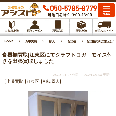
HOME
買取実績
家具
食器棚
食器棚買取|江東区に
食器棚買取|江東区にてクラフトコガ モイス付
きを出張買取しました
2023.11.17 公開
2024.09.30 更新
出張買取
江東区
相模原店