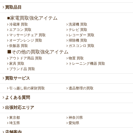
買取品目
■家電買取強化アイテム
冷蔵庫 買取
洗濯機 買取
エアコン 買取
テレビ 買取
マッサージチェア 買取
レコーダー 買取
オーブンレンジ 買取
掃除機 買取
炊飯器 買取
ガスコンロ 買取
■その他の買取強化アイテム
アウトドア用品 買取
物置 買取
家具 買取
トレーニング機器 買取
ブランド品 買取
買取サービス
引っ越し前の家財買取
遺品整理の買取
よくある質問
出張対応エリア
東京都
神奈川県
埼玉県
愛知県
店舗案内