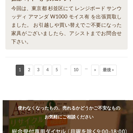
今回は、東京都 杉並区にて レンジボード サンウ
ッディ アマンダ W1000 モイス有 を出張買取し
ました。 お引越しや買い替えでご不要になった
家具がございましたら、アシストまでお問合せ
下さい。
...
...
1
2
3
4
5
10
»
最後 »
使わなくなったもの、売れるかどうかご不安なもの
お気軽にご相談ください