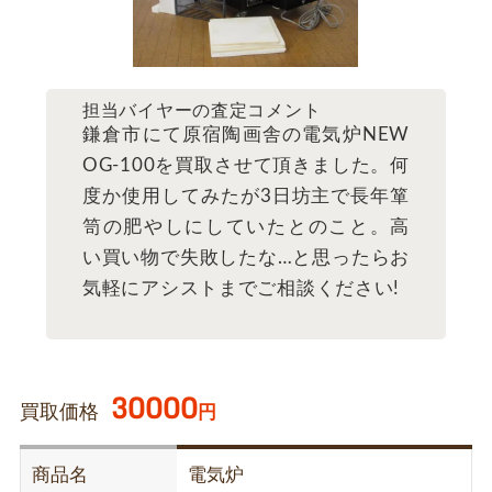
担当バイヤーの査定コメント
鎌倉市にて原宿陶画舎の電気炉NEW
OG-100を買取させて頂きました。何
度か使用してみたが3日坊主で長年箪
笥の肥やしにしていたとのこと。高
い買い物で失敗したな…と思ったらお
気軽にアシストまでご相談ください!
30000
買取価格
円
商品名
電気炉