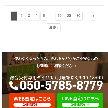
...
...
1
2
3
4
5
10
20
30
»
最後 »
使わなくなったもの、売れるかどうかご不安なもの
お気軽にご相談ください