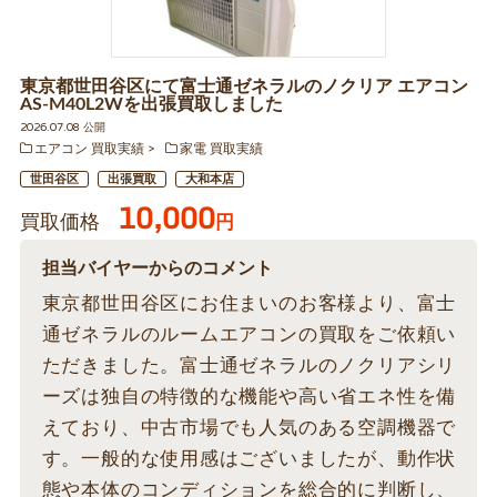
東京都世田谷区にて富士通ゼネラルのノクリア エアコン
AS-M40L2Wを出張買取しました
2026.07.08 公開
エアコン 買取実績
家電 買取実績
世田谷区
出張買取
大和本店
10,000
買取価格
円
担当バイヤーからのコメント
東京都世田谷区にお住まいのお客様より、富士
通ゼネラルのルームエアコンの買取をご依頼い
ただきました。富士通ゼネラルのノクリアシリ
ーズは独自の特徴的な機能や高い省エネ性を備
えており、中古市場でも人気のある空調機器で
す。一般的な使用感はございましたが、動作状
態や本体のコンディションを総合的に判断し、