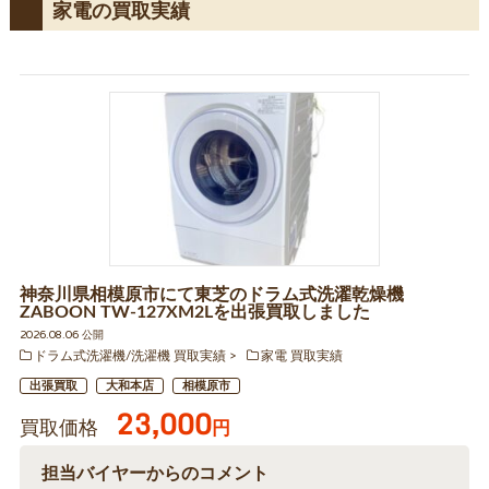
家電の買取実績
神奈川県相模原市にて東芝のドラム式洗濯乾燥機
ZABOON TW-127XM2Lを出張買取しました
2026.08.06 公開
ドラム式洗濯機/洗濯機 買取実績
家電 買取実績
出張買取
大和本店
相模原市
23,000
買取価格
円
担当バイヤーからのコメント