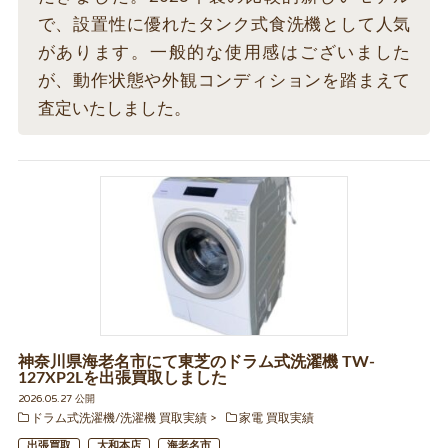
で、設置性に優れたタンク式食洗機として人気
があります。一般的な使用感はございました
が、動作状態や外観コンディションを踏まえて
査定いたしました。
神奈川県海老名市にて東芝のドラム式洗濯機 TW-
127XP2Lを出張買取しました
2026.05.27 公開
ドラム式洗濯機/洗濯機 買取実績
家電 買取実績
出張買取
大和本店
海老名市