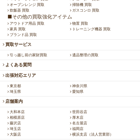
オーブンレンジ 買取
掃除機 買取
炊飯器 買取
ガスコンロ 買取
■その他の買取強化アイテム
アウトドア用品 買取
物置 買取
家具 買取
トレーニング機器 買取
ブランド品 買取
買取サービス
引っ越し前の家財買取
遺品整理の買取
よくある質問
出張対応エリア
東京都
神奈川県
埼玉県
愛知県
店舗案内
大和本店
世田谷店
相模原店
厚木店
藤沢店
名古屋店
埼玉店
福岡店
大阪店
横浜支店（法人営業部）