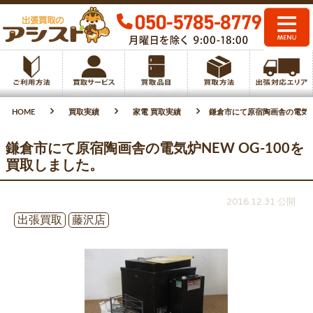
HOME
買取実績
家電 買取実績
鎌倉市にて原宿陶画舎の電気炉N
鎌倉市にて原宿陶画舎の電気炉NEW OG-100を
買取しました。
2016.12.31 公開
出張買取
藤沢店