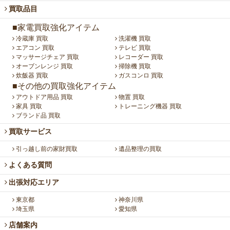
買取品目
■家電買取強化アイテム
冷蔵庫 買取
洗濯機 買取
エアコン 買取
テレビ 買取
マッサージチェア 買取
レコーダー 買取
オーブンレンジ 買取
掃除機 買取
炊飯器 買取
ガスコンロ 買取
■その他の買取強化アイテム
アウトドア用品 買取
物置 買取
家具 買取
トレーニング機器 買取
ブランド品 買取
買取サービス
引っ越し前の家財買取
遺品整理の買取
よくある質問
出張対応エリア
東京都
神奈川県
埼玉県
愛知県
店舗案内