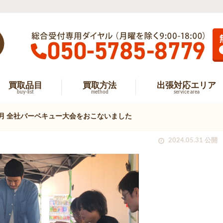
買取品目
買取方法
出張対応エリア
buy-list
method
service area
年5月 全社バーベキュー大会をおこないました
2024.05.31 公開