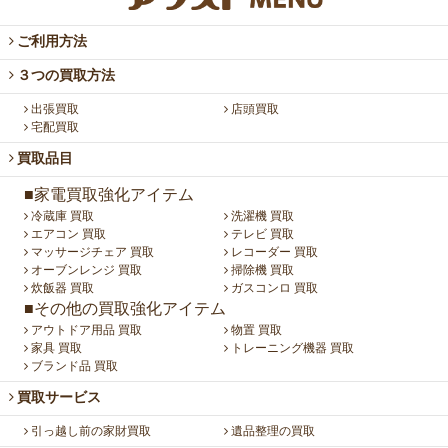
ご利用方法
３つの買取方法
出張買取
店頭買取
宅配買取
買取品目
■家電買取強化アイテム
冷蔵庫 買取
洗濯機 買取
エアコン 買取
テレビ 買取
マッサージチェア 買取
レコーダー 買取
オーブンレンジ 買取
掃除機 買取
炊飯器 買取
ガスコンロ 買取
■その他の買取強化アイテム
アウトドア用品 買取
物置 買取
家具 買取
トレーニング機器 買取
ブランド品 買取
買取サービス
引っ越し前の家財買取
遺品整理の買取