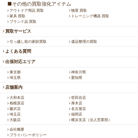
■その他の買取強化アイテム
アウトドア用品 買取
物置 買取
家具 買取
トレーニング機器 買取
ブランド品 買取
買取サービス
引っ越し前の家財買取
遺品整理の買取
よくある質問
出張対応エリア
東京都
神奈川県
埼玉県
愛知県
店舗案内
大和本店
世田谷店
相模原店
厚木店
藤沢店
名古屋店
埼玉店
福岡店
大阪店
横浜支店（法人営業部）
会社概要
プライバシーポリシー