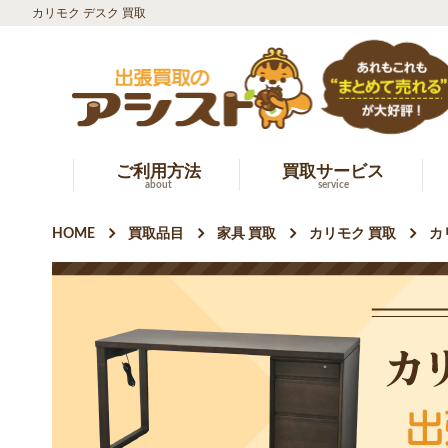
カリモク デスク 買取
ご利用方法
買取サービス
about
service
HOME
買取品目
家具 買取
カリモク 買取
カ