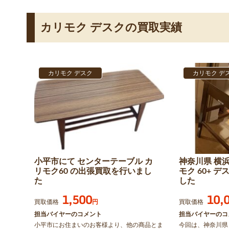
カリモク デスクの
買取実績
カリモク デスク
カリモク デ
小平市にて センターテーブル カ
神奈川県 横
リモク60 の出張買取を行いまし
モク 60+ 
た
した
1,500
10,
買取価格
円
買取価格
担当バイヤーのコメント
担当バイヤーのコ
小平市にお住まいのお客様より、他の商品とま
今回は、神奈川県 