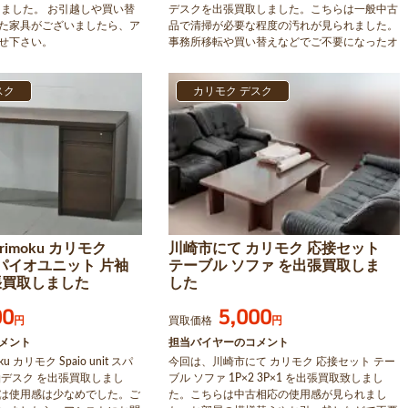
しました。 お引越しや買い替
デスクを出張買取しました。こちらは一般中古
た家具がございましたら、ア
品で清掃が必要な程度の汚れが見られました。
せ下さい。
事務所移転や買い替えなどでご不要になったオ
フィス家具がございましたら、アシストまでお
問合せください。
スク
カリモク デスク
imoku カリモク
川崎市にて カリモク 応接セット
t スパイオユニット 片袖
テーブル ソファ を出張買取しま
張買取しました
した
00
5,000
円
買取価格
円
メント
担当バイヤーのコメント
u カリモク Spaio unit スパ
今回は、川崎市にて カリモク 応接セット テー
袖デスク を出張買取しまし
ブル ソファ 1P×2 3P×1 を出張買取致しまし
は使用感は少なめでした。ご
た。こちらは中古相応の使用感が見られまし