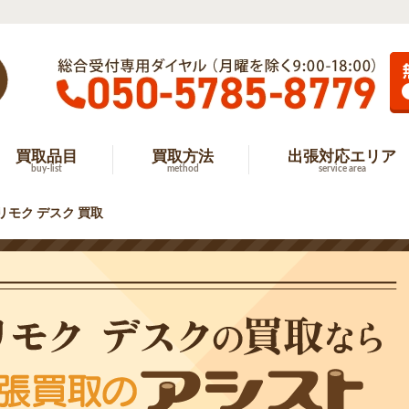
買取品目
買取方法
出張対応エリア
buy-list
method
service area
リモク デスク 買取