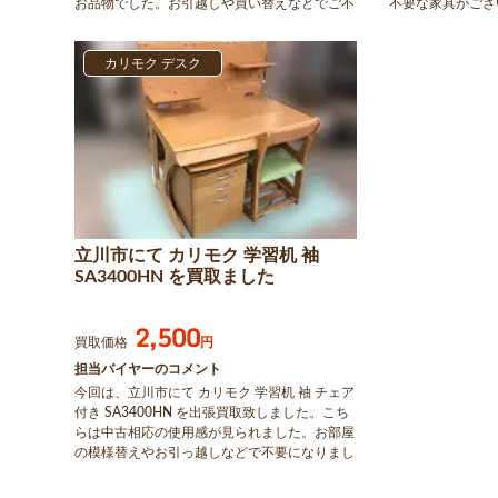
お品物でした。お引越しや買い替えなどでご不
不要な家具がござ
要になった家具がございましたら、アシストま
い合わせください
でお問合せください。
カリモク デスク
立川市にて カリモク 学習机 袖
SA3400HN を買取ました
2,500
買取価格
円
担当バイヤーのコメント
今回は、立川市にて カリモク 学習机 袖 チェア
付き SA3400HN を出張買取致しました。こち
らは中古相応の使用感が見られました。お部屋
の模様替えやお引っ越しなどで不要になりまし
た家具がございましたら、アシストまでお問い
合わせください。