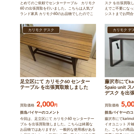
とめてのご依頼でセンターテーブル カリモク
スク を出張買取
60 の出張買取を行いました。こちらは人気ブ
えでご不要になっ
ランド家具 カリモク60のお品物でしたのでこ
シストまでお問合
ちらの金額での買取になりました。弊社はブラ
ンド家具の買取を強化していますのでお気軽に
お問い合わせください。
カリモク デスク
カリモク デ
足立区にて カリモク60 センター
藤沢市にてkar
テーブル を出張買取致しました
Spaio uni
デスク を出
2,000
5,0
買取価格
円
買取価格
担当バイヤーのコメント
担当バイヤーのコ
今回は、足立区にて カリモク60 センターテー
藤沢市にてkarimok
ブル を出張買取致しました。こちらは綺麗な
イオユニット 片
お品物ではありますが、一般的な使用感がある
た。こちらの商品