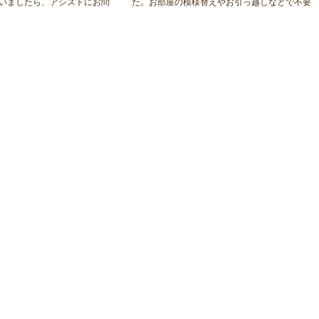
いましたら、アシストにお問
た。お部屋の模様替えやお引っ越しなどで不要
。
になりました家具がございましたら、アシスト
までお問い合わせください。