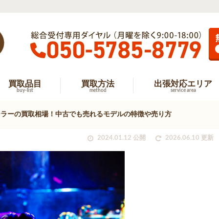
買取品目
買取方法
出張対応エリア
buy-list
method
service area
ーラーの買取相場！中古でも売れるモデルの特徴や売り方
2024.01.12 公開
2026.06.10 更新