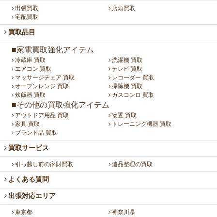
出張買取
店頭買取
宅配買取
買取品目
■家電買取強化アイテム
冷蔵庫 買取
洗濯機 買取
エアコン 買取
テレビ 買取
マッサージチェア 買取
レコーダー 買取
オーブンレンジ 買取
掃除機 買取
炊飯器 買取
ガスコンロ 買取
■その他の買取強化アイテム
アウトドア用品 買取
物置 買取
家具 買取
トレーニング機器 買取
ブランド品 買取
買取サービス
引っ越し前の家財買取
遺品整理の買取
よくある質問
出張対応エリア
東京都
神奈川県