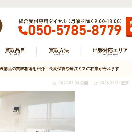
買取品目
買取方法
出張対応エリア
buy-list
method
service area
設備品の買取相場を紹介！長期保管や発注ミスの在庫が売れます
2022.07.04 公開
2026.06.01 更新