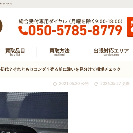
チェック
買取品目
買取方法
出張対応エリア
buy-list
method
service area
】初代？それともセコンダ？売る前に違いを見分けて相場チェック
2021.05.20 公開
2026.05.27 更新