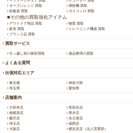
マッサージチェア 買取
レコーダー 買取
オーブンレンジ 買取
掃除機 買取
炊飯器 買取
ガスコンロ 買取
■その他の買取強化アイテム
アウトドア用品 買取
物置 買取
家具 買取
トレーニング機器 買取
ブランド品 買取
買取サービス
引っ越し前の家財買取
遺品整理の買取
よくある質問
出張対応エリア
東京都
神奈川県
埼玉県
愛知県
店舗案内
大和本店
世田谷店
相模原店
厚木店
藤沢店
名古屋店
埼玉店
福岡店
大阪店
横浜支店（法人営業部）