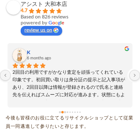
アシスト 大和本店
4.7
Based on 826 reviews
powered by
G
o
o
g
l
e
review us on
K
6 months ago
2回目の利用ですがかなり査定を頑張ってくれている
印象です。初回買い取りは身分証の提示と記入事項が
あり、2回目以降は情報が登録されるので氏名と連絡
先を伝えればスムーズに対応が進みます。状態にもよ
ると思いますが初回も今回もオークション相場の5割
程度は査定して頂けました。今後も出品する手間と送
料を考えてみて利益率が微妙だなと思ったらまたアシ
今後も皆様のお役に立てるリサイクルショップとして従業
ストさんにお願いしようと思います。受付の方も従業
員一同邁進して参りたいと存じます。
員の方も良くして頂けて嬉しかったです、またよろし
くお願い致します。