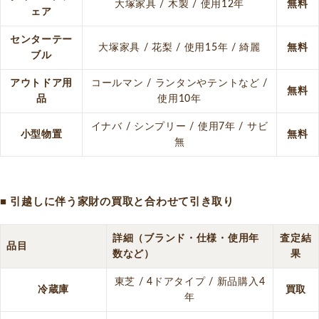
大塚家具 / 木製 / 使用12年
無料
ェア
センターテー
大塚家具 / 花梨 / 使用15年 / 綺麗
無料
ブル
アウトドア用
コールマン / ランタンやテントなど /
無料
品
使用10年
イナバ / シンプリー / 使用7年 / サビ
小型物置
無料
無
■ 引越しに伴う家財の買取と合わせて引き取り
詳細（ブランド・仕様・使用年
査定結
品目
数など）
果
東芝 / 4ドアタイプ / 新品購入4
冷蔵庫
買取
年