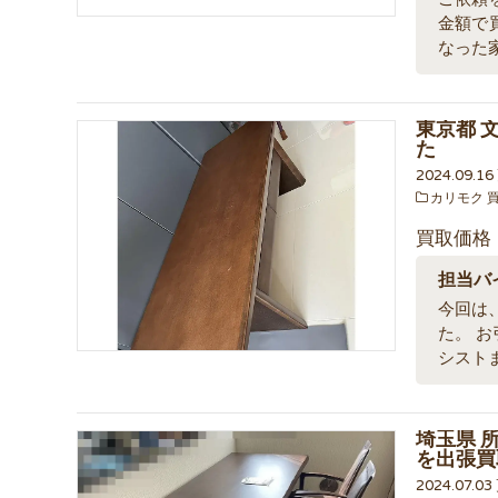
金額で
なった
東京都 
た
2024.09.1
カリモク 
買取価格
担当バ
今回は
た。 
シスト
埼玉県 
を出張買
2024.07.0