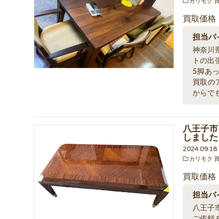
カリモク 
買取価格
担当バ
神奈川
トの出
5脚あ
買取の
からで
八王子市
しました
2024.09.1
カリモク 
買取価格
担当バ
八王子
ご依頼