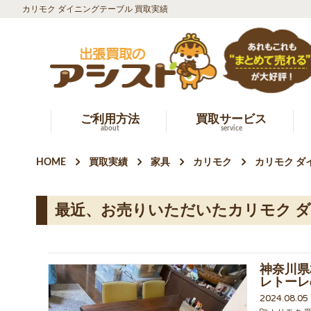
カリモク ダイニングテーブル 買取実績
ご利用方法
買取サービス
about
service
HOME
買取実績
家具
カリモク
カリモク ダ
最近、お売りいただいたカリモク 
神奈川県
レトーレ
2024.08.0