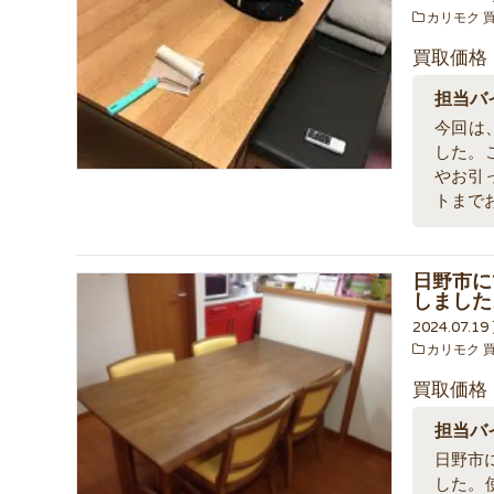
カリモク 
買取価格
担当バ
今回は
した。
やお引
トまで
日野市にて
しました
2024.07.1
カリモク 
買取価格
担当バ
日野市に
した。