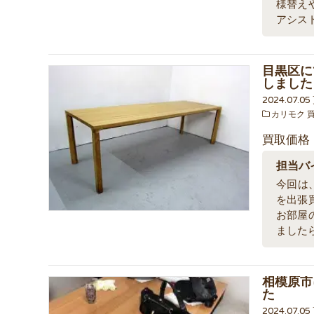
様替え
アシス
目黒区に
しました
2024.07.0
カリモク 
買取価格
担当バ
今回は、
を出張
お部屋
ました
相模原市
た
2024.07.0