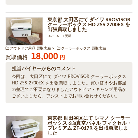
東京都 大田区にて ダイワ RROVISOR
クーラーボックス HD ZSS 2700EX を
出張買取しました
2021.07.21 更新
アウトドア用品 買取実績
クーラーボックス 買取実績
18,000
買取価格
円
担当バイヤーからのコメント
今回は、大田区にて ダイワ RROVISOR クーラーボックス
HD ZSS 2700EX を出張買取しました。買い替えやお部屋
の整理でご不要になりましたアウトドア・キャンプ用品が
ございましたら、アシストまでお問い合わせください。
東京都 世田谷区にて シマノ クーラー
ボックス 6面真空パネル フィクセル・
プレミアム ZF-017R を出張買取しま
した