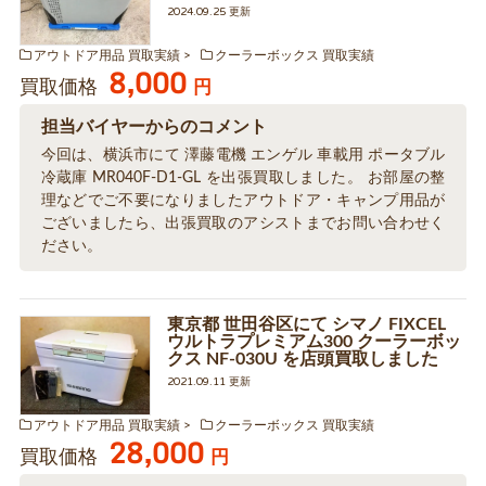
2024.09.25 更新
アウトドア用品 買取実績
クーラーボックス 買取実績
8,000
買取価格
円
担当バイヤーからのコメント
今回は、横浜市にて 澤藤電機 エンゲル 車載用 ポータブル
冷蔵庫 MR040F-D1-GL を出張買取しました。 お部屋の整
理などでご不要になりましたアウトドア・キャンプ用品が
ございましたら、出張買取のアシストまでお問い合わせく
ださい。
東京都 世田谷区にて シマノ FIXCEL
ウルトラプレミアム300 クーラーボッ
クス NF-030U を店頭買取しました
2021.09.11 更新
アウトドア用品 買取実績
クーラーボックス 買取実績
28,000
買取価格
円