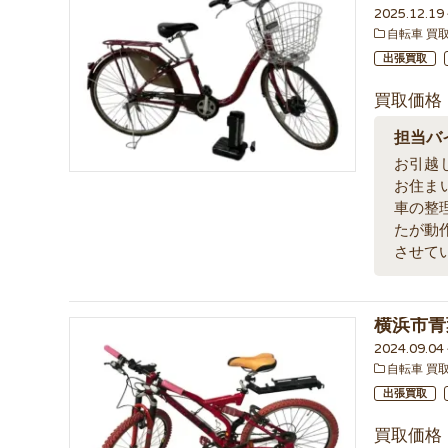
2025.12.1
自転車 買
出張買取
買取価格
担当バ
お引越
お住ま
車の整
たが動
させて
横浜市青
2024.09.0
自転車 買
出張買取
買取価格