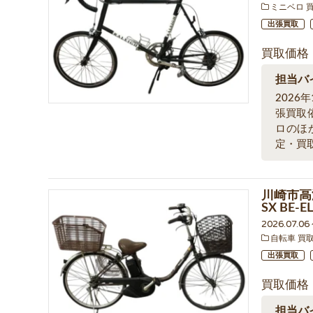
ミニベロ 
出張買取
買取価格
担当バ
202
張買取
ロのほ
定・買
川崎市高
SX BE
2026.07.0
自転車 買
出張買取
買取価格
担当バ