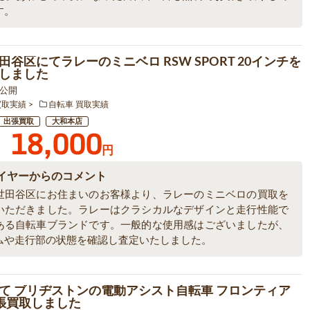
す。
田谷区にてラレーのミニベロ RSW SPORT 20インチを
しました
8 公開
買取実績
自転車 買取実績
出張買取
大和本店
18,000
円
イヤーからのコメント
世田谷区にお住まいのお客様より、ラレーのミニベロの買取を
いただきました。ラレーはクラシカルなデザインと走行性能で
ある自転車ブランドです。一般的な使用感はございましたが、
ムや走行部の状態を確認し査定いたしました。
て ブリヂストンの電動アシスト自転車 フロンティア
出張買取しました