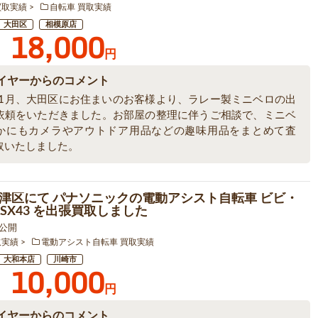
買取実績
自転車 買取実績
大田区
相模原店
18,000
円
イヤーからのコメント
6年1月、大田区にお住まいのお客様より、ラレー製ミニベロの出
依頼をいただきました。お部屋の整理に伴うご相談で、ミニベ
かにもカメラやアウトドア用品などの趣味用品をまとめて査
取いたしました。
津区にて パナソニックの電動アシスト自転車 ビビ・
-ELSX43 を出張買取しました
6 公開
取実績
電動アシスト自転車 買取実績
大和本店
川崎市
10,000
円
イヤーからのコメント