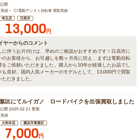
9 公開
取実績
電動アシスト自転車 買取実績
埼玉店
日高市
13,000
円
イヤーからのコメント
しに伴うお片付けは、早めのご相談がおすすめです！日高市に
いのお客様から、お引越しを数ヶ月先に控え、まずは電動自転
理をご依頼いただきました。購入から10年が経過したお品でし
作も良好。国内人気メーカーのモデルとして、13,000円で買取
いただきました。
葉区にてルイガノ ロードバイクを出張買取しました
4 公開 2025.02.21 更新
取実績
大和本店
横浜市青葉区
7,000
円