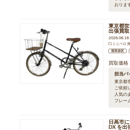
おりま
東京都世
出張買取
2026.06.1
ミニベロ 
世田谷区
買取価格
担当バ
東京都
ご依頼
人気の
フレー
日高市に
DX を