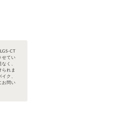
S-CT
させてい
題なく、
けられま
バイク、
にお問い