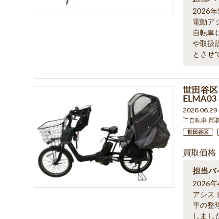
202
電動ア
自転車
や取扱
とさせ
世田谷区
ELMA0
2026.06.2
自転車 買
世田谷区
買取価格
担当バ
202
アシス
車の整
しまし