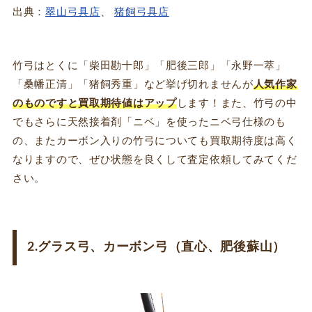
出典：
翠山弓具店
、
猪飼弓具店
竹弓はとくに「柴田勘十郎」「肥後三郎」「永野一萃」
「桑幡正清」「猪飼秀重」など挙げ切れませんが
人気作家
のものですと買取期待値はアップ
します！また、竹弓の中
でもさらに天然接着剤「ニベ」を使ったニベ弓仕様のも
の、またカーボン入りの竹弓についても買取期待度は高く
なりますので、ぜひ状態を良くして査定依頼してみてくだ
さい。
2.グラス弓、カーボン弓（直心、肥後蘇山）