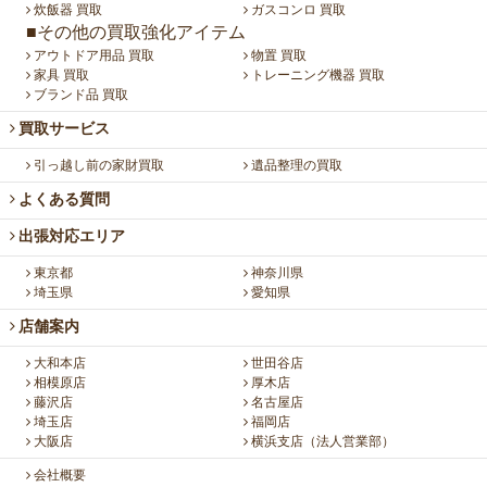
炊飯器 買取
ガスコンロ 買取
■その他の買取強化アイテム
アウトドア用品 買取
物置 買取
家具 買取
トレーニング機器 買取
ブランド品 買取
買取サービス
引っ越し前の家財買取
遺品整理の買取
よくある質問
出張対応エリア
東京都
神奈川県
埼玉県
愛知県
店舗案内
大和本店
世田谷店
相模原店
厚木店
藤沢店
名古屋店
埼玉店
福岡店
大阪店
横浜支店（法人営業部）
会社概要