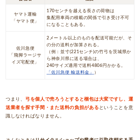
170センチを越える長さの荷物は
ヤマト運輸
集配用車両の積載の関係で引き受け不可
「ヤマト便」
になることもある。
2メートル以上のものを配送可能だが、そ
の分の送料が加算される。
佐川急便
（例：並寸(221センチ)の竹弓を茨城県か
「飛脚ラージサ
ら神奈川県に送る場合は、
イズ宅配便」
240サイズ適用で送料4806円かかる。
「佐川急便 輸送料金」
）
つまり、
弓を個人で売ろうとすると梱包は大変ですし、運
送業者を探す手間・また送料の負担がある
ということを意
識しなければなりません。