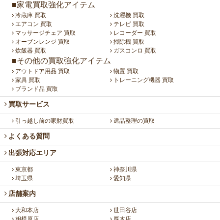
■家電買取強化アイテム
冷蔵庫 買取
洗濯機 買取
エアコン 買取
テレビ 買取
マッサージチェア 買取
レコーダー 買取
オーブンレンジ 買取
掃除機 買取
炊飯器 買取
ガスコンロ 買取
■その他の買取強化アイテム
アウトドア用品 買取
物置 買取
家具 買取
トレーニング機器 買取
ブランド品 買取
買取サービス
引っ越し前の家財買取
遺品整理の買取
よくある質問
出張対応エリア
東京都
神奈川県
埼玉県
愛知県
店舗案内
大和本店
世田谷店
相模原店
厚木店