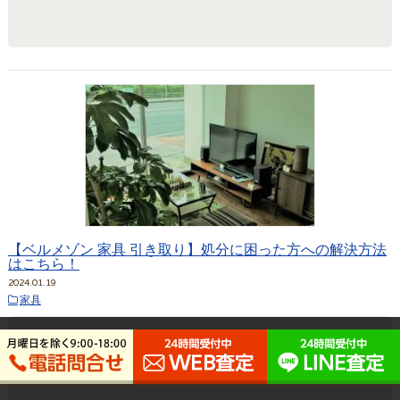
【ベルメゾン 家具 引き取り】処分に困った方への解決方法
はこちら！
2024.01.19
家具
ベルメゾン取り扱いブランド家具なら高価買取い
たします！