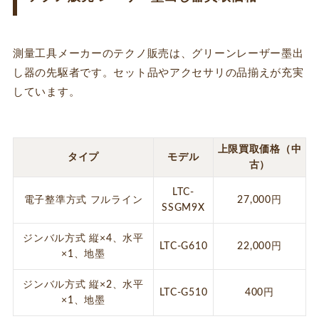
測量工具メーカーのテクノ販売は、グリーンレーザー墨出
し器の先駆者です。セット品やアクセサリの品揃えが充実
しています。
上限買取価格（中
タイプ
モデル
古）
LTC-
電子整準方式 フルライン
27,000円
SSGM9X
ジンバル方式 縦×4、水平
LTC-G610
22,000円
×1、地墨
ジンバル方式 縦×2、水平
LTC-G510
400円
×1、地墨