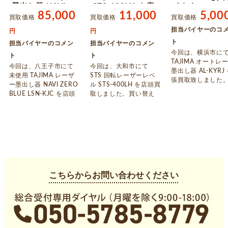
墨出し器 NAVI
STS-400LH を店
ました
85,000
11,000
5,00
ZERO BLUE
頭買取しました
買取価格
買取価格
買取価格
LSN-KJC を店頭
担当バイヤーのコ
円
円
買取しました
ト
担当バイヤーのコメン
担当バイヤーのコメン
今回は、横浜市に
ト
ト
TAJIMA オートレ
今回は、八王子市にて
今回は、大和市にて
墨出し器 AL-KYRJ
未使用 TAJIMA レーザ
STS 回転レーザーレベ
張買取致しました
ー墨出し器 NAVI ZERO
ル STS-400LH を店頭買
ちらは動作品で中
BLUE LSN-KJC を店頭
取しました。買い替え
応の使用感が見ら
買取しました。 お買い
や引越し、お家の整理
した。ご不要にな
替えや自宅の整理など
でご不要になりました
した電動工具・精
でご不要になりました
電動工具がございまし
器がございました
電動工具がございまし
たら、アシストまでお
アシストまでお問
たら、出張買取のアシ
問い合わせください。
わせください。
ストまでお問い合わせ
下さい。
こちらからお問い合わせください