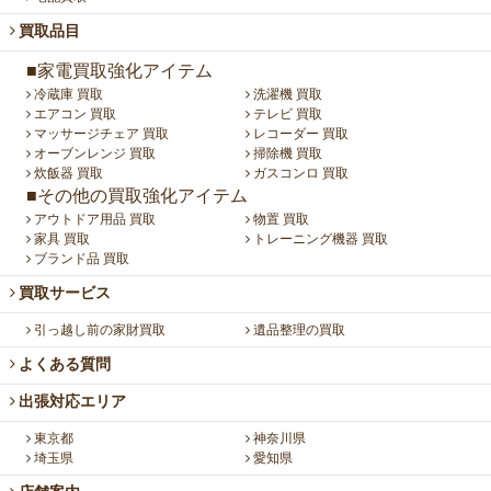
買取品目
■家電買取強化アイテム
冷蔵庫 買取
洗濯機 買取
エアコン 買取
テレビ 買取
マッサージチェア 買取
レコーダー 買取
オーブンレンジ 買取
掃除機 買取
炊飯器 買取
ガスコンロ 買取
■その他の買取強化アイテム
アウトドア用品 買取
物置 買取
家具 買取
トレーニング機器 買取
ブランド品 買取
買取サービス
引っ越し前の家財買取
遺品整理の買取
よくある質問
出張対応エリア
東京都
神奈川県
埼玉県
愛知県