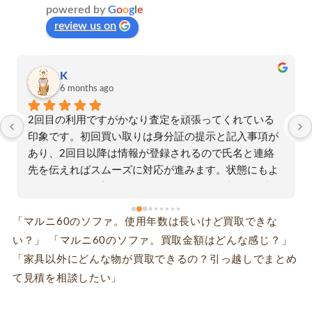
powered by
G
o
o
g
l
e
review us on
荒北靖友
6 months ago
デロンギ製コーヒーマシンを出張買取して頂きまし
た。他社を数件選択肢としていました。最終的には、
近場でかつ口コミによりアシストさんにお願いしまし
た。買取額も満足しています。担当者の説明も丁寧で
した。
「マルニ60のソファ。使用年数は長いけど買取できな
い？」 「マルニ60のソファ。買取金額はどんな感じ？」
「家具以外にどんな物が買取できるの？引っ越しでまとめ
て見積を相談したい」