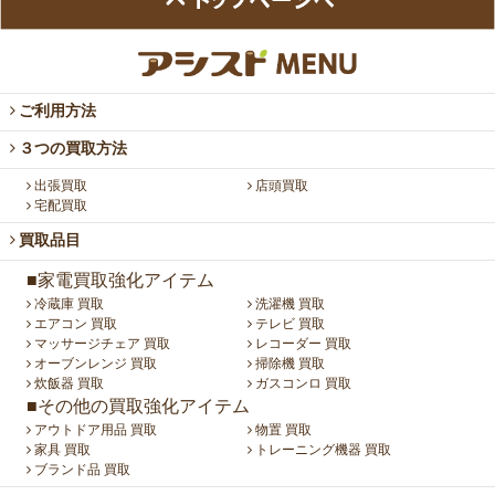
ご利用方法
３つの買取方法
出張買取
店頭買取
宅配買取
買取品目
■家電買取強化アイテム
冷蔵庫 買取
洗濯機 買取
エアコン 買取
テレビ 買取
マッサージチェア 買取
レコーダー 買取
オーブンレンジ 買取
掃除機 買取
炊飯器 買取
ガスコンロ 買取
■その他の買取強化アイテム
アウトドア用品 買取
物置 買取
家具 買取
トレーニング機器 買取
ブランド品 買取