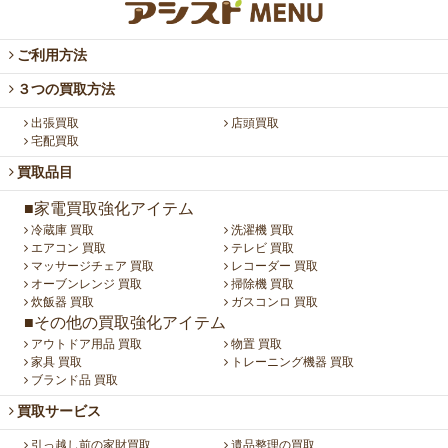
ご利用方法
３つの買取方法
出張買取
店頭買取
宅配買取
買取品目
■家電買取強化アイテム
冷蔵庫 買取
洗濯機 買取
エアコン 買取
テレビ 買取
マッサージチェア 買取
レコーダー 買取
オーブンレンジ 買取
掃除機 買取
炊飯器 買取
ガスコンロ 買取
■その他の買取強化アイテム
アウトドア用品 買取
物置 買取
家具 買取
トレーニング機器 買取
ブランド品 買取
買取サービス
引っ越し前の家財買取
遺品整理の買取