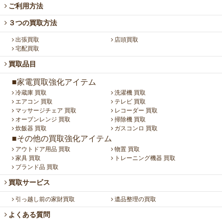
ご利用方法
３つの買取方法
出張買取
店頭買取
宅配買取
買取品目
■家電買取強化アイテム
冷蔵庫 買取
洗濯機 買取
エアコン 買取
テレビ 買取
マッサージチェア 買取
レコーダー 買取
オーブンレンジ 買取
掃除機 買取
炊飯器 買取
ガスコンロ 買取
■その他の買取強化アイテム
アウトドア用品 買取
物置 買取
家具 買取
トレーニング機器 買取
ブランド品 買取
買取サービス
引っ越し前の家財買取
遺品整理の買取
よくある質問