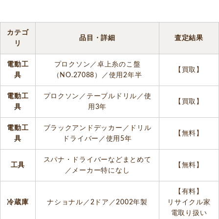
カテゴ
品目・詳細
査定結果
リ
電動工
プロクソン／卓上糸のこ盤
【買取】
具
（NO.27088）／使用2年半
電動工
プロクソン／テーブルドリル／使
【買取】
具
用3年
電動工
ブラックアンドデッカー／ドリル
【無料】
具
ドライバー／使用5年
スパナ・ドライバーなどまとめて
工具
【無料】
／メーカー特になし
【有料】
冷蔵庫
ナショナル／2ドア／2002年製
リサイクル家
電取り扱い