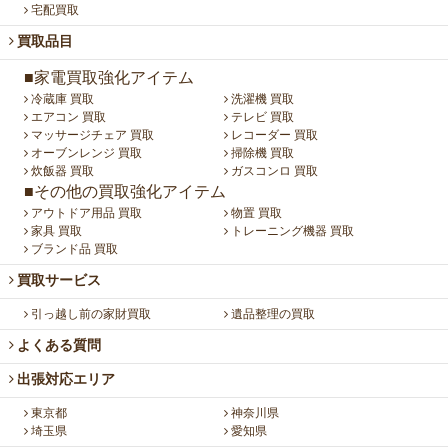
宅配買取
買取品目
■家電買取強化アイテム
冷蔵庫 買取
洗濯機 買取
エアコン 買取
テレビ 買取
マッサージチェア 買取
レコーダー 買取
オーブンレンジ 買取
掃除機 買取
炊飯器 買取
ガスコンロ 買取
■その他の買取強化アイテム
アウトドア用品 買取
物置 買取
家具 買取
トレーニング機器 買取
ブランド品 買取
買取サービス
引っ越し前の家財買取
遺品整理の買取
よくある質問
出張対応エリア
東京都
神奈川県
埼玉県
愛知県