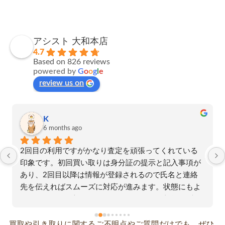
アシスト 大和本店
4.7
Based on 826 reviews
powered by
G
o
o
g
l
e
review us on
K
6 months ago
2回目の利用ですがかなり査定を頑張ってくれている
印象です。初回買い取りは身分証の提示と記入事項が
あり、2回目以降は情報が登録されるので氏名と連絡
先を伝えればスムーズに対応が進みます。状態にもよ
ると思いますが初回も今回もオークション相場の5割
程度は査定して頂けました。今後も出品する手間と送
料を考えてみて利益率が微妙だなと思ったらまたアシ
買取や引き取りに関するご不明点やご質問だけでも、ぜひ