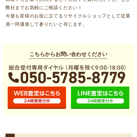
ストさんにお願いしようと思います。受付の方も従業
弊社までお気軽にご相談ください！
員の方も良くして頂けて嬉しかったです、またよろし
今後も皆様のお役に立てるリサイクルショップとして従業
くお願い致します。
員一同邁進して参りたいと存じます。
こちらからお問い合わせください