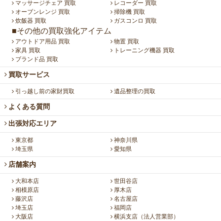
マッサージチェア 買取
レコーダー 買取
オーブンレンジ 買取
掃除機 買取
炊飯器 買取
ガスコンロ 買取
■その他の買取強化アイテム
アウトドア用品 買取
物置 買取
家具 買取
トレーニング機器 買取
ブランド品 買取
買取サービス
引っ越し前の家財買取
遺品整理の買取
よくある質問
出張対応エリア
東京都
神奈川県
埼玉県
愛知県
店舗案内
大和本店
世田谷店
相模原店
厚木店
藤沢店
名古屋店
埼玉店
福岡店
大阪店
横浜支店（法人営業部）