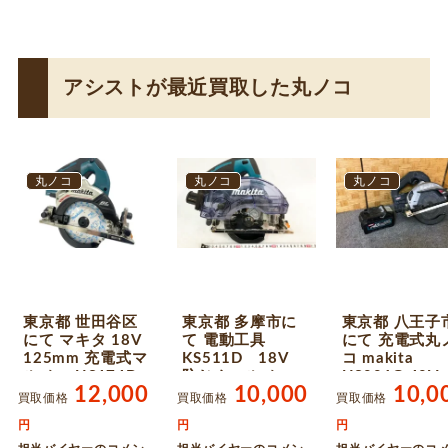
アシストが最近買取した丸ノコ
丸ノコ
丸ノコ
丸ノコ
東京都 世田谷区
東京都 多摩市に
東京都 八王子
にて マキタ 18V
て 電動工具
にて 充電式丸
125mm 充電式マ
KS511D 18V
コ makita
ルノコ HS474D
防じんマルノコ
HS001G 40V
12,000
10,000
10,0
バッテリーなし
を出張買取しまし
ッテリー付 を
買取価格
買取価格
買取価格
未使用 を店頭買
た
頭買取しまし
円
円
円
取しました