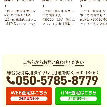
担当バイヤーのコメン
担当バイヤーのコメン
担当バイヤーのコ
ト
ト
ト
今回は、東京都 世田谷
今回は、東京都 多摩市
今回は、東京都 八
区にて マキタ 18V
にて 電動工具
市にて 充電式丸ノ
125mm 充電式マルノコ
KS511D 18V 防じん
makita HS001G 4
HS474D バッテリーな
マルノコ を出張買取し
ッテリー付 を店頭
し 未使用 を店頭買取し
ました。 お引越しや買
しました。 お引越
ました。 お引越しや買
い替えでご不要になっ
買い替えでご不要
い替えでご不要になっ
た電動工具がございま
った電動工具がご
た電動工具がございま
したら、アシストまで
ましたら、アシス
したら、アシストまで
お問合せ下さい。
でお問合せ下さい
お問合せ下さい。
こちらからお問い合わせください