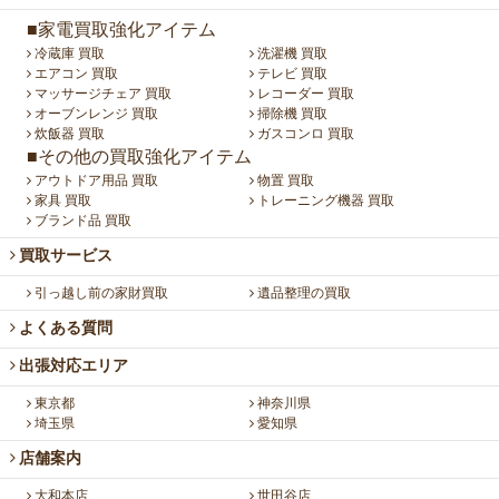
■家電買取強化アイテム
冷蔵庫 買取
洗濯機 買取
エアコン 買取
テレビ 買取
マッサージチェア 買取
レコーダー 買取
オーブンレンジ 買取
掃除機 買取
炊飯器 買取
ガスコンロ 買取
■その他の買取強化アイテム
アウトドア用品 買取
物置 買取
家具 買取
トレーニング機器 買取
ブランド品 買取
買取サービス
引っ越し前の家財買取
遺品整理の買取
よくある質問
出張対応エリア
東京都
神奈川県
埼玉県
愛知県
店舗案内
大和本店
世田谷店