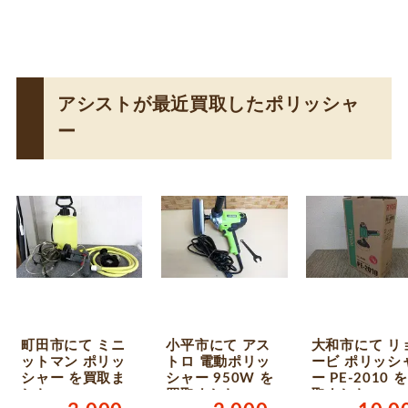
アシストが最近買取したポリッシャ
ー
町田市にて ミニ
小平市にて アス
大和市にて リ
ットマン ポリッ
トロ 電動ポリッ
ービ ポリッシ
シャー を買取ま
シャー 950W を
ー PE-2010 
した
買取ました
取ました