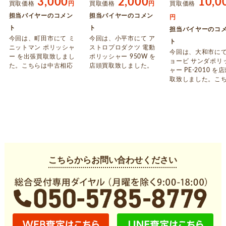
3,000
2,000
10,0
買取価格
円
買取価格
円
買取価格
担当バイヤーのコメン
担当バイヤーのコメン
円
ト
ト
担当バイヤーのコ
今回は、町田市にて ミ
今回は、小平市にて ア
ト
ニットマン ポリッシャ
ストロプロダクツ 電動
今回は、大和市にて
ー を出張買取致しまし
ポリッシャー 950W を
ョービ サンダポリ
た。こちらは中古相応
店頭買取致しました。
ャー PE-2010 を
の使用感が見られまし
こちらは動作品で中古
取致しました。こ
た。ご不要になりまし
相応の使用感が見られ
は未使用のお品で
た電動工具がございま
ました。ご不要になり
た。使用されてい
したら、アシストまで
ました電動工具がござ
業務用機器ござい
お問い合わせくださ
いましたら、アシスト
たら、アシストま
い。
までお問い合わせくだ
問い合わせくださ
さい。
こちらからお問い合わせください