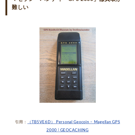
難しい
引用：
（TB5VE6D） Personal Geocoin – Magellan GPS
2000│GEOCACHING