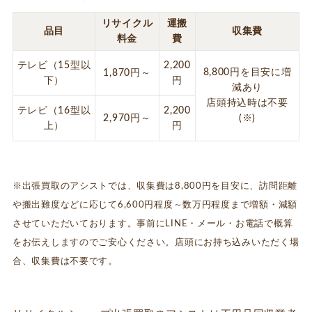
リサイクル
運搬
品目
収集費
料金
費
テレビ（15型以
2,200
8,800円を目安に増
1,870円～
下）
円
減あり
店頭持込時は不要
テレビ（16型以
2,200
2,970円～
(※)
上）
円
※出張買取のアシストでは、収集費は8,800円を目安に、訪問距離
や搬出難度などに応じて6,600円程度～数万円程度まで増額・減額
させていただいております。事前にLINE・メール・お電話で概算
をお伝えしますのでご安心ください。店頭にお持ち込みいただく場
合、収集費は不要です。